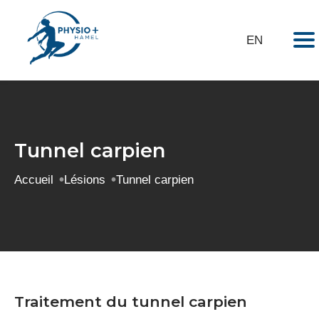
Visite Virtuelle
Mes exercices
Portail Client
Nous Joindre
EN
Tunnel carpien
Accueil
Lésions
Tunnel carpien
Traitement du tunnel carpien