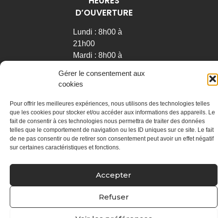
HEURES
Physiothérapie
générale
D’OUVERTURE
Physiothérapie
Lundi : 8h00 à
sportive
21h00
Thérapie
Mardi : 8h00 à
manuelle
21h00
Manipulations
Gérer le consentement aux
Mercredi : 8h00 à
articulaires et
cookies
21h00
vertébrales
Jeudi : 7h30 à
Rééducation
Pour offrir les meilleures expériences, nous utilisons des technologies telles
que les cookies pour stocker et/ou accéder aux informations des appareils. Le
18h30
posturale
fait de consentir à ces technologies nous permettra de traiter des données
globale
Vendredi : 7h30 à
telles que le comportement de navigation ou les ID uniques sur ce site. Le fait
16h00
Puncture
de ne pas consentir ou de retirer son consentement peut avoir un effet négatif
physiothérapique
sur certaines caractéristiques et fonctions.
avec aiguilles
sèches
Accepter
Thérapie par
ondes de
Refuser
chocs
radiales