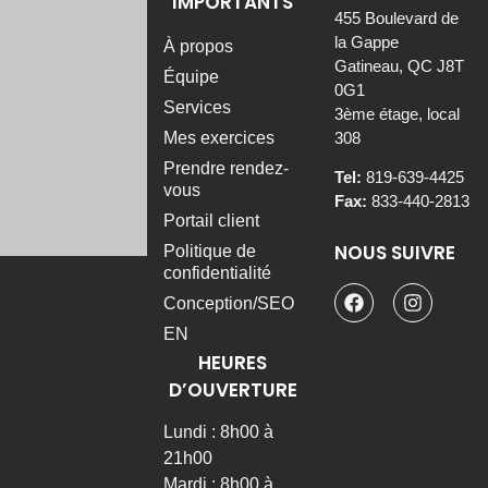
IMPORTANTS
455 Boulevard de
la Gappe
À propos
Gatineau, QC J8T
Équipe
0G1
Services
3ème étage, local
308
Mes exercices
Prendre rendez-
Tel:
819-639-4425
vous
Fax:
833-440-2813
Portail client
NOUS SUIVRE
Politique de
confidentialité
Conception/SEO
EN
HEURES
Physiothérapie
générale
D’OUVERTURE
Physiothérapie
Lundi : 8h00 à
sportive
21h00
Thérapie
Mardi : 8h00 à