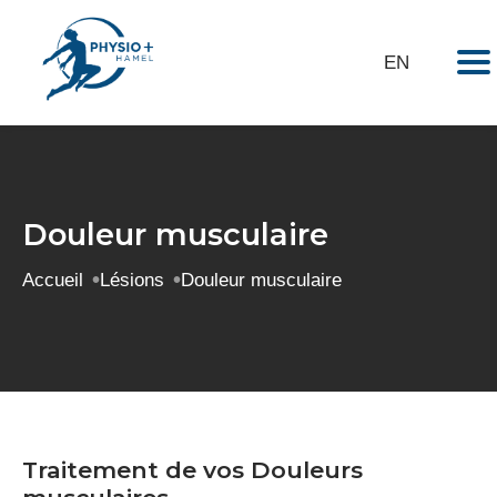
Visite Virtuelle
Mes exercices
Portail Client
Nous Joindre
EN
Douleur musculaire
Accueil
Lésions
Douleur musculaire
Traitement de vos Douleurs